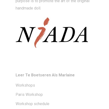
purpose is to promote the art of the original
handmade doll.
Leer Te Boetseren Als Marlaine
Workshops
Paris Workshop
Workshop schedule