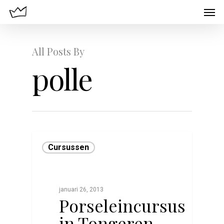
All Posts By
polle
Cursussen
januari 26, 2013
Porseleincursus
in Tongeren,