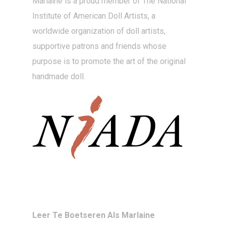
Marlaine is a proud member of The National
Institute of American Doll Artists, a
worldwide organization of doll artists,
supportive patrons and friends whose
purpose is to promote the art of the original
handmade doll.
Leer Te Boetseren Als Marlaine