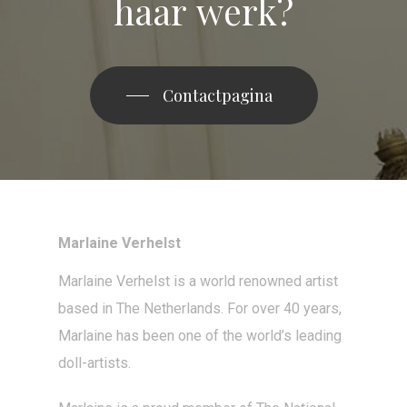
haar
werk?
Contactpagina
Marlaine Verhelst
Marlaine Verhelst
is a world renowned artist
based in The Netherlands. For over 40 years,
Marlaine has been one of the world’s leading
doll-artists
.