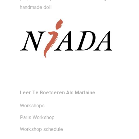
handmade doll.
Leer Te Boetseren Als Marlaine
Workshops
Paris Workshop
Workshop schedule